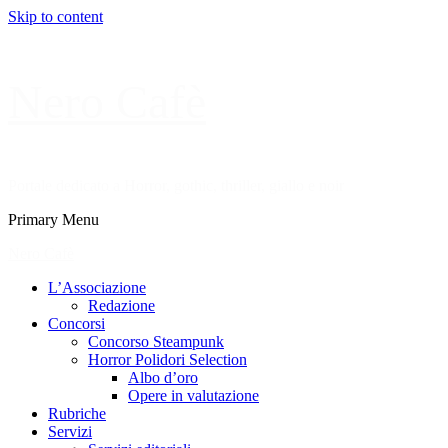
Skip to content
Nero Cafè
Portale dedicato a Horror, gothic, thriller, giallo e noir
Primary Menu
Nero Cafè
L’Associazione
Redazione
Concorsi
Concorso Steampunk
Horror Polidori Selection
Albo d’oro
Opere in valutazione
Rubriche
Servizi