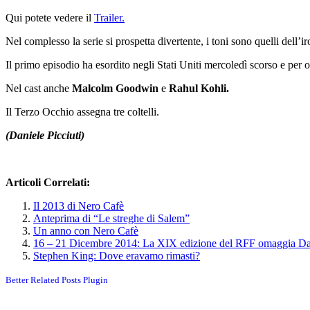
Qui potete vedere il
Trailer.
Nel complesso la serie si prospetta divertente, i toni sono quelli dell’
Il primo episodio ha esordito negli Stati Uniti mercoledì scorso e per 
Nel cast anche
Malcolm Goodwin
e
Rahul Kohli.
Il Terzo Occhio assegna tre coltelli.
(Daniele Picciuti)
Articoli Correlati:
Il 2013 di Nero Cafè
Anteprima di “Le streghe di Salem”
Un anno con Nero Cafè
16 – 21 Dicembre 2014: La XIX edizione del RFF omaggia Da
Stephen King: Dove eravamo rimasti?
Better Related Posts Plugin