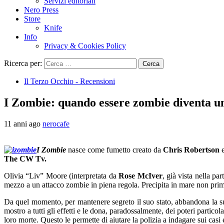
Servizi editoriali
Nero Press
Store
Knife
Info
Privacy & Cookies Policy
Ricerca per:
Il Terzo Occhio - Recensioni
I Zombie: quando essere zombie diventa un
11 anni ago
nerocafe
I Zombie
nasce come fumetto creato da
Chris Robertson
The CW Tv.
Olivia “Liv” Moore (interpretata da
Rose McIver
, già vista nella pa
mezzo a un attacco zombie in piena regola. Precipita in mare non prima
Da quel momento, per mantenere segreto il suo stato, abbandona la sua 
mostro a tutti gli effetti e le dona, paradossalmente, dei poteri particol
loro morte. Questo le permette di aiutare la polizia a indagare sui casi e