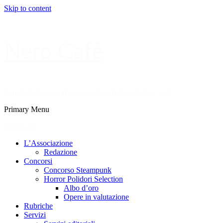
Skip to content
Nero Cafè
Portale dedicato a Horror, gothic, thriller, giallo e noir
Primary Menu
Nero Cafè
L’Associazione
Redazione
Concorsi
Concorso Steampunk
Horror Polidori Selection
Albo d’oro
Opere in valutazione
Rubriche
Servizi