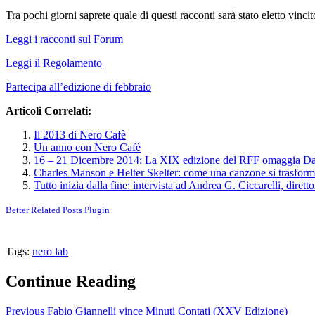
Tra pochi giorni saprete quale di questi racconti sarà stato eletto vinc
Leggi i racconti sul Forum
Leggi il Regolamento
Partecipa all’edizione di febbraio
Articoli Correlati:
Il 2013 di Nero Cafè
Un anno con Nero Cafè
16 – 21 Dicembre 2014: La XIX edizione del RFF omaggia Da
Charles Manson e Helter Skelter: come una canzone si trasform
Tutto inizia dalla fine: intervista ad Andrea G. Ciccarelli, diretto
Better Related Posts Plugin
Tags:
nero lab
Continue Reading
Previous
Fabio Giannelli vince Minuti Contati (XXV Edizione)