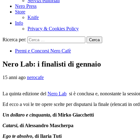
Servizi editoriali
Nero Press
Store
Knife
Info
Privacy & Cookies Policy
Ricerca per:
Premi e Concorsi Nero Cafè
Nero Lab: i finalisti di gennaio
15 anni ago
nerocafe
La quinta edizione del
Nero Lab
si è conclusa e, nonostante la sessio
Ed ecco a voi le tre opere scelte per disputarsi la finale (elencati in ord
Un dollaro e cinquanta
, di Mirko Giacchetti
Catarsi
, di Alessandro Mascherpa
Ego te absolvo
, di Ilaria Tuti