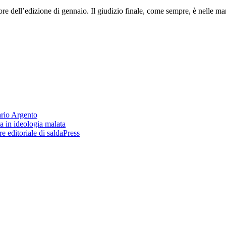
itore dell’edizione di gennaio. Il giudizio finale, come sempre, è nelle ma
rio Argento
a in ideologia malata
re editoriale di saldaPress