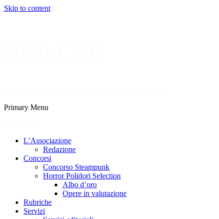
Skip to content
Nero Cafè
Portale dedicato a Horror, gothic, thriller, giallo e noir
Primary Menu
Nero Cafè
L’Associazione
Redazione
Concorsi
Concorso Steampunk
Horror Polidori Selection
Albo d’oro
Opere in valutazione
Rubriche
Servizi