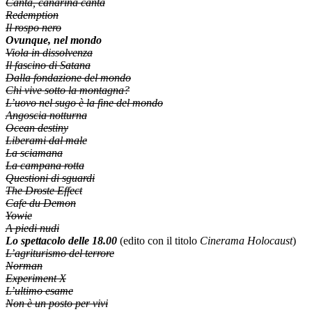
Canta, canarina canta
Redemption
Il rospo nero
Ovunque, nel mondo
Viola in dissolvenza
Il fascino di Satana
Dalla fondazione del mondo
Chi vive sotto la montagna?
L’uovo nel sugo è la fine del mondo
Angoscia notturna
Ocean destiny
Liberami dal male
La sciamana
La campana rotta
Questioni di sguardi
The Droste Effect
Cafe du Demon
Yowie
A piedi nudi
Lo spettacolo delle 18.00
(edito con il titolo
Cinerama Holocaust
)
L’agriturismo del terrore
Norman
Experiment X
L’ultimo esame
Non è un posto per vivi