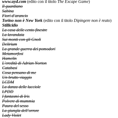
www.uyd.com
(edito con il titolo
The
Excape Game
)
Il guardiano
Sabina
Fiori d’arancio
Torino non è New York
(edito con il titolo
Dipingere non è reato
)
Stillicidio
La casa delle cento finestre
La lavandaia
Sui monti con gli Gnoli
Delirium
La grande guerra dei pomodori
Metamorfosi
Hamelin
L’eredità di Adrian Norton
Catabasi
Cosa pensano di me
Un brutto viaggio
LCDM
La danza delle lucciole
LPDD
I fantasmi di Iris
Polvere di mummia
Paura del sesso
La giungla dell’orrore
Lady Violet