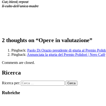
Cut, bleed, repeat
Il culto dell’unica madre
2 thoughts on “
Opere in valutazione
”
Pingback:
Paolo Di Orazio presidente di giuria al Premio Polid
Pingback:
Annunciata la giuria del Premio Polidori | Nero Cafè
Comments are closed.
Ricerca
Ricerca per:
Rubriche