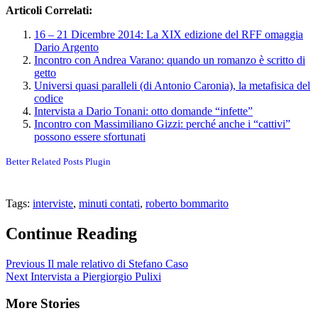
Articoli Correlati:
16 – 21 Dicembre 2014: La XIX edizione del RFF omaggia
Dario Argento
Incontro con Andrea Varano: quando un romanzo è scritto di
getto
Universi quasi paralleli (di Antonio Caronia), la metafisica del
codice
Intervista a Dario Tonani: otto domande “infette”
Incontro con Massimiliano Gizzi: perché anche i “cattivi”
possono essere sfortunati
Better Related Posts Plugin
Tags:
interviste
,
minuti contati
,
roberto bommarito
Continue Reading
Previous
Il male relativo di Stefano Caso
Next
Intervista a Piergiorgio Pulixi
More Stories