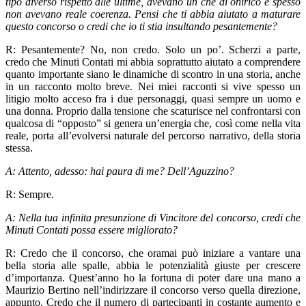
tipo diverso rispetto alle ultime, avevano un che di onirico e spesso
non avevano reale coerenza. Pensi che ti abbia aiutato a maturare
questo concorso o credi che io ti stia insultando pesantemente?
R: Pesantemente? No, non credo. Solo un po’. Scherzi a parte,
credo che Minuti Contati mi abbia soprattutto aiutato a comprendere
quanto importante siano le dinamiche di scontro in una storia, anche
in un racconto molto breve. Nei miei racconti si vive spesso un
litigio molto acceso fra i due personaggi, quasi sempre un uomo e
una donna. Proprio dalla tensione che scaturisce nel confrontarsi con
qualcosa di “opposto” si genera un’energia che, così come nella vita
reale, porta all’evolversi naturale del percorso narrativo, della storia
stessa.
A: Attento, adesso: hai paura di me? Dell’Aguzzino?
R: Sempre.
A: Nella tua infinita presunzione di Vincitore del concorso, credi che
Minuti Contati possa essere migliorato?
R: Credo che il concorso, che oramai può iniziare a vantare una
bella storia alle spalle, abbia le potenzialità giuste per crescere
d’importanza. Quest’anno ho la fortuna di poter dare una mano a
Maurizio Bertino nell’indirizzare il concorso verso quella direzione,
appunto. Credo che il numero di partecipanti in costante aumento e