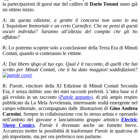
la partecipazioni di guest star del calibro di
Dario Tonani
siano già
un ottimo inizio.
A: da questa edizione, a gestire il concorso non sono io ma
L’Inquisitore Immortale e un certo Carnefice. Che ne pensi di questi
oscuri individui? Saranno all’altezza del compito che gli ho
affidato?
R: Lo potremo scoprire solo a conclusione della Terza Era di Minuti
Contati, quando si conteranno le vittime.
A: Dai libero sfogo al tuo ego. Qual è il racconto, di quelli che hai
scritto per Minuti Contati, che ti ha dato maggiori soddisfazioni?
R:
Parole
, vincitore della XI Edizione di Minuti Contati Seconda
Era, è senza dubbio uno dei miei racconti preferiti. L’idea base si è
già evoluta in un racconto
(
Parole
appunto)
, di più ampio respiro
pubblicato da La Mela Avvelenata, interessante realtà emergente nel
campo editoriale, accompagnato dalle illustrazioni di
Gino Andrea
Carosini
. Sempre in collaborazione con lo stesso artista e operando
nell’ambito del giovane e lanciatissimo gruppo artistico
Electric
Sheep Comics
,
Parole
è diventato anche un fumetto breve.
Accarezzo inoltre la possibilità di trasformare
Parole
in qualcosa di
più importante, ma per ora preferisco non parlarne.