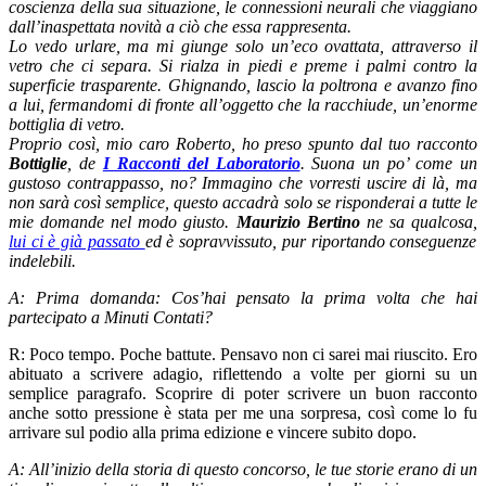
coscienza della sua situazione, le connessioni neurali che viaggiano
dall’inaspettata novità a ciò che essa rappresenta.
Lo vedo urlare, ma mi giunge solo un’eco ovattata, attraverso il
vetro che ci separa. Si rialza in piedi e preme i palmi contro la
superficie trasparente. Ghignando, lascio la poltrona e avanzo fino
a lui, fermandomi di fronte all’oggetto che la racchiude, un’enorme
bottiglia di vetro.
Proprio così, mio caro Roberto, ho preso spunto dal tuo racconto
Bottiglie
, de
I Racconti del Laboratorio
. Suona un po’ come un
gustoso contrappasso, no? Immagino che vorresti uscire di là, ma
non sarà così semplice, questo accadrà solo se risponderai a tutte le
mie domande nel modo giusto.
Maurizio Bertino
ne sa qualcosa,
lui ci è già passato
ed è sopravvissuto, pur riportando conseguenze
indelebili.
A: Prima domanda: Cos’hai pensato la prima volta che hai
partecipato a Minuti Contati?
R: Poco tempo. Poche battute. Pensavo non ci sarei mai riuscito. Ero
abituato a scrivere adagio, riflettendo a volte per giorni su un
semplice paragrafo. Scoprire di poter scrivere un buon racconto
anche sotto pressione è stata per me una sorpresa, così come lo fu
arrivare sul podio alla prima edizione e vincere subito dopo.
A: All’inizio della storia di questo concorso, le tue storie erano di un