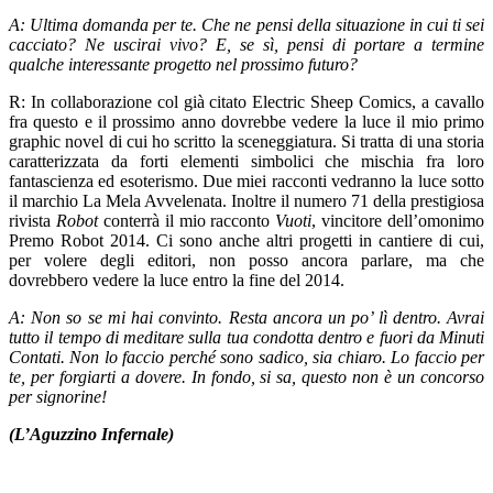
A: Ultima domanda per te. Che ne pensi della situazione in cui ti sei
cacciato? Ne uscirai vivo? E, se sì, pensi di portare a termine
qualche interessante progetto nel prossimo futuro?
R: In collaborazione col già citato Electric Sheep Comics, a cavallo
fra questo e il prossimo anno dovrebbe vedere la luce il mio primo
graphic novel di cui ho scritto la sceneggiatura. Si tratta di una storia
caratterizzata da forti elementi simbolici che mischia fra loro
fantascienza ed esoterismo. Due miei racconti vedranno la luce sotto
il marchio La Mela Avvelenata. Inoltre il numero 71 della prestigiosa
rivista
Robot
conterrà il mio racconto
Vuoti
, vincitore dell’omonimo
Premo Robot 2014. Ci sono anche altri progetti in cantiere di cui,
per volere degli editori, non posso ancora parlare, ma che
dovrebbero vedere la luce entro la fine del 2014.
A: Non so se mi hai convinto. Resta ancora un po’ lì dentro. Avrai
tutto il tempo di meditare sulla tua condotta dentro e fuori da Minuti
Contati. Non lo faccio perché sono sadico, sia chiaro. Lo faccio per
te, per forgiarti a dovere. In fondo, si sa, questo non è un concorso
per signorine!
(L’Aguzzino Infernale)