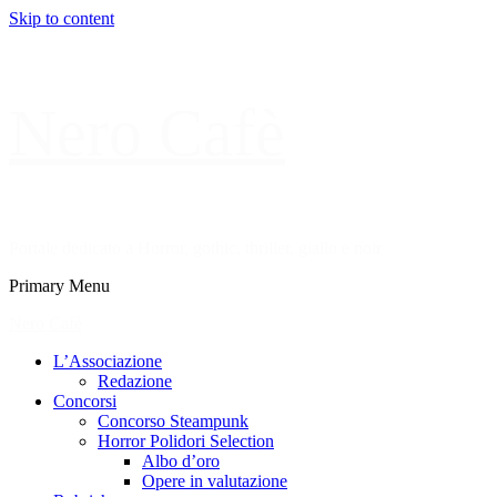
Skip to content
Nero Cafè
Portale dedicato a Horror, gothic, thriller, giallo e noir
Primary Menu
Nero Cafè
L’Associazione
Redazione
Concorsi
Concorso Steampunk
Horror Polidori Selection
Albo d’oro
Opere in valutazione