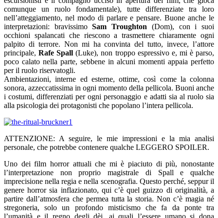
escursionisti e il compagno ucciso in apertura del film, che gioca
comunque un ruolo fondamentale), tutte differenziate tra loro
nell’atteggiamento, nel modo di parlare e pensare. Buone anche le
interpretazioni: bravissimo
Sam Troughton
(Dom), con i suoi
occhioni spalancati che riescono a trasmettere chiaramente ogni
palpito di terrore. Non mi ha convinta del tutto, invece, l’attore
principale,
Rafe Spall
(Luke), non troppo espressivo e, mi è parso,
poco calato nella parte, sebbene in alcuni momenti appaia perfetto
per il ruolo riservatogli.
Ambientazioni, interne ed esterne, ottime, così come la colonna
sonora, azzeccatissima in ogni momento della pellicola. Buoni anche
i costumi, differenziati per ogni personaggio e adatti sia al ruolo sia
alla psicologia dei protagonisti che popolano l’intera pellicola.
ATTENZIONE: A seguire, le mie impressioni e la mia analisi
personale, che potrebbe contenere qualche LEGGERO SPOILER.
Uno dei film horror attuali che mi è piaciuto di più, nonostante
l’interpretazione non proprio magistrale di Spall e qualche
imprecisione nella regia e nella scenografia. Questo perché, seppur il
genere horror sia inflazionato, qui c’è quel guizzo di originalità, a
partire dall’atmosfera che permea tutta la storia. Non c’è magia né
stregoneria, solo un profondo misticismo che fa da ponte tra
l’umanità e il regno degli dèi, ai quali l’essere umano si dona