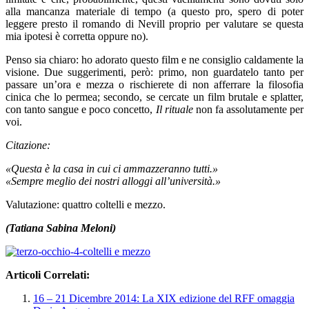
alla mancanza materiale di tempo (a questo pro, spero di poter
leggere presto il romando di Nevill proprio per valutare se questa
mia ipotesi è corretta oppure no).
Penso sia chiaro: ho adorato questo film e ne consiglio caldamente la
visione. Due suggerimenti, però: primo, non guardatelo tanto per
passare un’ora e mezza o rischierete di non afferrare la filosofia
cinica che lo permea; secondo, se cercate un film brutale e splatter,
con tanto sangue e poco concetto,
Il rituale
non fa assolutamente per
voi.
Citazione:
«Questa è la casa in cui ci ammazzeranno tutti.»
«Sempre meglio dei nostri alloggi all’università.»
Valutazione: quattro coltelli e mezzo.
(Tatiana Sabina Meloni)
Articoli Correlati:
16 – 21 Dicembre 2014: La XIX edizione del RFF omaggia