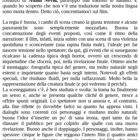
romanzo di
Adam Nevill,
purtroppo mai tradotto in italiano. E
quando ho scoperto che non v’è una traduzione nella nostra lingua
sono morta dentro. Detto ciò, concentriamoci sul film.
La regia è buona, i cambi di scena creano la giusta tensione e alcune
panoramiche sono semplicemente mozzafiato. Buona la
concatenazione degli eventi proposti, così come il ritmo della
narrazione: il film, infatti, inizia subito con una scena di una violenza
quotidiana e sconcertante (una rapina finita male), l’ideale per far
nascere tensione nello spettatore; da qui, gli eventi che si susseguono
ricalcano la cadenza tipica degli horror, ovvero un crescendo di
inquietudine che sfocerà, poi, nella rivelazione finale. Ottimo anche
il montaggio: fotografia tipica del genere, ma molto naturale negli
esterni e inquietante quanto basta negli interni. Notevoli gli effetti
speciali, che risultano fluidi, per nulla raffazzonati. Molto bella la
rappresentazione della creatura finale (e poi vedremo il perché).
La sceneggiatura c’è, è ben studiata e svolta: la trama ha finalmente
un senso e, anche se presenta qualche cliché di genere, riesce a
offrire spunti originali. Lo spettatore non si annoia e, al contrario,
alla fine riflette (o dovrebbe farlo) su quanto ha appena visto. I
dialoghi sono coerenti coi personaggi e risultano molto naturali;
buona l’idea d’inserire un po’ di sana ironia, quel tanto da far
rilassare il pubblico per poi colpirlo alle spalle con una nuova
rivelazione. Buono anche il doppiaggio. I personaggi, inoltre, hanno
spessore: cinque le figure che reggono l’intero film (i quattro amici