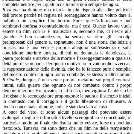
completamente e per i quali fa da tramite non sempre benigno.
Il rituale
ha dunque una marcia in più rispetto alle altre pellicole
dell’orrore perché né regista né sceneggiatore hanno voluto dare al
pubblico un semplice film horror. Forse quest’affermazione può
sembrarvi confusa o contraddittoria, ma è così. Questo lavoro vuole
essere un film con la F maiuscola e, secondo me, ci riesce alla
grande: è ben caratterizzato, ha senso, va oltre gli stereotipi
preimpostati del genere e, soprattutto, non è una storia che inizia e
finisce, ma è una vera e propria allegoria sull’esistenza e sulla
condizione interiore umana, di cui ne denuncia la debolezza, la
paura profonda e atavica della morte e l’assoggettamento a qualsiasi
deità pur di scamparla. Per questo motivo ho trovato molto azzeccata
la rappresentazione della divinità, che ha le fattezze pure e semplici
del mostro contro cui ogni uomo combatte: se stesso o altri uomini.
Il rituale
, dunque, è una vera e propria metafora sui propri contrasti
intimi, sulla guerra che ognuno di noi combatte contro i propri
demoni interiori. Ho trovato, in tal senso, meravigliosa l’antitesi che
il regista e lo sceneggiatore propongono: la paura e il silenzio iniziali
in contrasto con il coraggio e il grido liberatorio di chiusura. A
livello concettuale, dunque, nulla è stato lasciato al caso.
A onor del vero, ci sono alcuni passaggi che potevano essere
sviluppati meglio e rafforzati a livello scenografico e concettuale, in
particolar modo un finale che risulta molto veloce, forse un pochino
frettoloso. Tuttavia, mi sono detta che un film ha delle tempistiche
limitate e che, probabilmente, questi vacillamenti sono dovuti solo