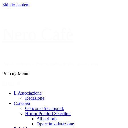
Skip to content
Nero Cafè
Portale dedicato a Horror, gothic, thriller, giallo e noir
Primary Menu
Nero Cafè
L’Associazione
Redazione
Concorsi
Concorso Steampunk
Horror Polidori Selection
Albo d’oro
Opere in valutazione