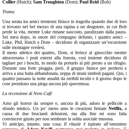
Collier
(Hutch);
Sam Troughton
(Dom);
Paul Reid
(Bob)
Trama
Una serata tra amici trentenni finisce in tragedia quando due di loro
si trovano nel bel mezzo di una rapina a un drugstore, in cui Bob
perde la vita, mentre Luke rimane nascosto, paralizzato dalla paura.
Sei mesi dopo, in onore del compagno defunto, i quattro amici –
Luke, Phil, Hutch e Dom – decidono di organizzare un’escursione
sulle montagne svedesi.
Il meno atletico dei quattro, Dom, si ferisce al ginocchio mentre
attraversano i prati esterni alla foresta, così insieme decidono di
tagliare per i boschi, in modo da portarlo al più presto a un rifugio.
Durante una forte pioggia, però, il gruppo finisce per perdersi e
arriva a una baita abbandonata, zeppa di strani simboli pagani. Qui, i
quattro passano la notte assaliti da orribili incubi e il giorno dopo le
cose prendono una piega ancora più spaventosa.
La recensione di Nero Cafè
Amo gli horror da sempre e, ancora di più, adoro le pellicole a
sfondo mistico. Un po’ meno amo le creazioni firmate
Netflix,
a
causa di due brucianti delusioni, ma alla fine mi sono fatta
convincere giusto per non sembrare la solita asociale musona.
Vi anticipo, intanto, una cosa:
Il rituale
è ispirato all’omonimo