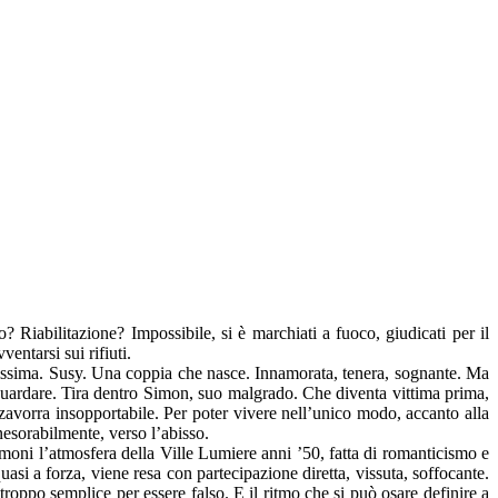
iabilitazione? Impossibile, si è marchiati a fuoco, giudicati per il
entarsi sui rifiuti.
lcissima. Susy. Una coppia che nasce. Innamorata, tenera, sognante. Ma
 guardare. Tira dentro Simon, suo malgrado. Che diventa vittima prima,
 zavorra insopportabile. Per poter vivere nell’unico modo, accanto alla
esorabilmente, verso l’abisso.
olmoni l’atmosfera della Ville Lumiere anni ’50, fatta di romanticismo e
asi a forza, viene resa con partecipazione diretta, vissuta, soffocante.
troppo semplice per essere falso. E il ritmo che si può osare definire a