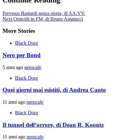
Previous
Bastardi senza storia, di AA.VV.
Next
Omicidi in FM, di Bruno Amatucci
More Stories
Black Door
Nero per Bond
5 anni ago
nerocafe
Black Door
Quei giorni mai esistiti, di Andrea Canto
11 anni ago
nerocafe
Black Door
Il tunnel dell’orrore, di Dean R. Koontz
11 anni ago
nerocafe