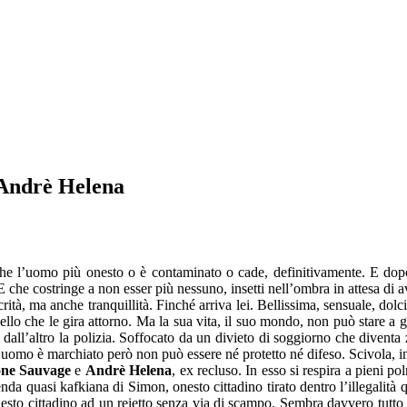
 Andrè Helena
e l’uomo più onesto o è contaminato o cade, definitivamente. E dopo? R
che costringe a non esser più nessuno, insetti nell’ombra in attesa di avv
rità, ma anche tranquillità. Finché arriva lei. Bellissima, sensuale, do
ello che le gira attorno. Ma la sua vita, il suo mondo, non può stare a
 dall’altro la polizia. Soffocato da un divieto di soggiorno che diventa
uomo è marchiato però non può essere né protetto né difeso. Scivola, in
ne Sauvage
e
Andrè Helena
, ex recluso. In esso si respira a pieni p
a quasi kafkiana di Simon, onesto cittadino tirato dentro l’illegalità qu
onesto cittadino ad un reietto senza via di scampo. Sembra davvero tutto 