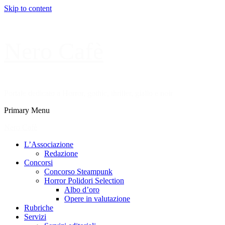
Skip to content
Nero Cafè
Portale dedicato a Horror, gothic, thriller, giallo e noir
Primary Menu
Nero Cafè
L’Associazione
Redazione
Concorsi
Concorso Steampunk
Horror Polidori Selection
Albo d’oro
Opere in valutazione
Rubriche
Servizi