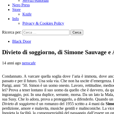
Servizi editoriali
Nero Press
Store
Knife
Info
Privacy & Cookies Policy
Ricerca per:
Black Door
Divieto di soggiorno, di Simone Sauvage e
14 anni ago
nerocafe
Condannato. A varcare quella soglia dove l’aria è immota, dove anch
passato e per il futuro. Una sola via. Che non ha uscite d’emergenza. E 
Parigi, anni ’50. Simon è un uomo onesto. Lavoro, rettitudine, medioc
lei? Prova a tener lontano il suo uomo da quello che è davvero, da qu
ingranaggio, poi. In una duplice, serrante, morsa. Da un lato la Mala,
sua Susy. Che lo adora, prova a proteggerlo, a difenderlo. Quando un 
Divieto di soggiorno
è un romanzo del 1955 scritto a 4 mani da
Simo
perdizione, amore e malavita, musiche gentili e malinconiche. La vicend
Inquieta la facilità, la consequenzialità del passaggio dall’essere un 