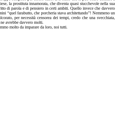
gliese, la prostituta innamorata, che diventa quasi stucchevole nella sua
to di parola e di pensiero in certi ambiti. Quello invece che davvero
ermini “quel farabutto, che porcheria stava architettando”! Nemmeno un
lcorato, per necessità censorea dei tempi, credo che una svecchiata,
vi ne avrebbe davvero molti.
mmo molto da imparare da loro, noi tutti.