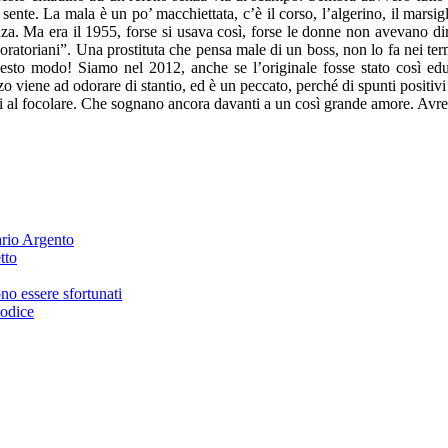
 sente. La mala è un po’ macchiettata, c’è il corso, l’algerino, il marsi
. Ma era il 1955, forse si usava così, forse le donne non avevano dirit
 “oratoriani”. Una prostituta che pensa male di un boss, non lo fa nei t
uesto modo! Siamo nel 2012, anche se l’originale fosse stato così edu
nzo viene ad odorare di stantio, ed è un peccato, perché di spunti positi
nti al focolare. Che sognano ancora davanti a un così grande amore. Avre
rio Argento
tto
no essere sfortunati
codice