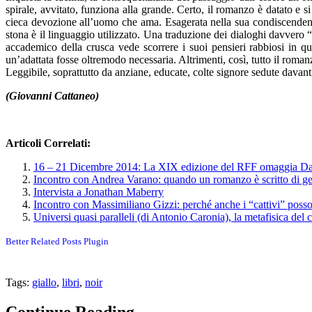
spirale, avvitato, funziona alla grande. Certo, il romanzo è datato e si
cieca devozione all’uomo che ama. Esagerata nella sua condiscendenza
stona è il linguaggio utilizzato. Una traduzione dei dialoghi davvero
accademico della crusca vede scorrere i suoi pensieri rabbiosi in q
un’adattata fosse oltremodo necessaria. Altrimenti, così, tutto il roma
Leggibile, soprattutto da anziane, educate, colte signore sedute dava
(Giovanni Cattaneo)
Articoli Correlati:
16 – 21 Dicembre 2014: La XIX edizione del RFF omaggia Da
Incontro con Andrea Varano: quando un romanzo è scritto di ge
Intervista a Jonathan Maberry
Incontro con Massimiliano Gizzi: perché anche i “cattivi” posso
Universi quasi paralleli (di Antonio Caronia), la metafisica del 
Better Related Posts Plugin
Tags:
giallo
,
libri
,
noir
Continue Reading